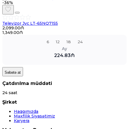
-36%
Televizor Jvc LT-65NQ7155
2,099.00₼
1,349.00₼
6
12
18
24
Ay
224.83₼
Səbətə at
Çatdırılma müddəti
24 saat
Şirkət
Haqqımızda
Məxfilik Siyasətimiz
Karyera