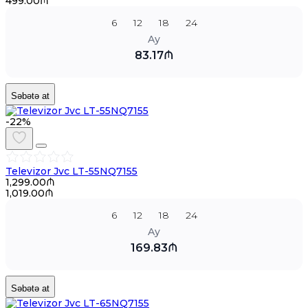
499.00₼
6
12
18
24
Ay
83.17₼
Səbətə at
-22%
Televizor Jvc LT-55NQ7155
1,299.00₼
1,019.00₼
6
12
18
24
Ay
169.83₼
Səbətə at