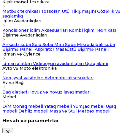
Kiçik məişət texnikası
Mətbəx texnikası
Tozsoran
Ütü
Tikiş maşını
Gözəllik və
sağlamlıq
İqlim Avadanlıqları
Kondisioner
İqlim Aksesuarları
Kombi
İqlim Texnikası
Bişirmə Avadanlıqları
Ankastr soba
Solo Soba
Mini Soba
Mikrodalğalı soba
Bişirmə Paneli
Aspirator
Masaüstü Bişirmə Paneli
İdman və Əyləncə
İdman alətləri
Videooyun avadanlıqları
Uşaq aləmi
Avto və Moto elektronika
Nəqliyyat vasitələri
Avtomobil aksesuarları
Ev və Bağ
Bağ alətləri
Hovuz və hovuz lavəzimatları
Mebel
D/M
Qonaq mebeli
Yataq mebeli
Yumşaq mebel
Uşaq
mebeli
Dəhliz mebeli
Masa və Stul
Mətbəx mebeli
Hesab və parametrlər