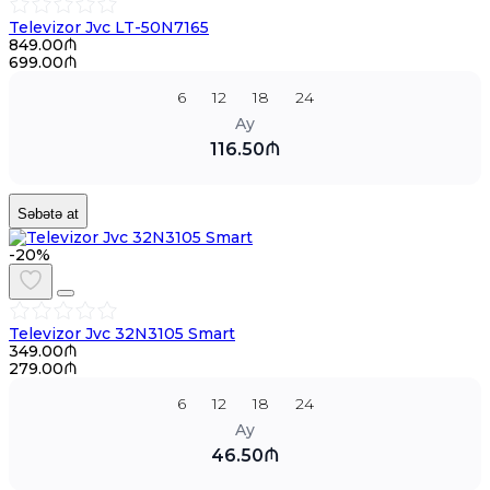
Televizor Jvc LT-50N7165
849.00₼
699.00₼
6
12
18
24
Ay
116.50₼
Səbətə at
-20%
Televizor Jvc 32N3105 Smart
349.00₼
279.00₼
6
12
18
24
Ay
46.50₼