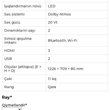
İşıqlandırmanın növü
LED
Səs sistemi
Dolby Atmos
Səs gücü
20 Vt
Dinamiklərin sayı
2
Simsiz qoşulma
Bluetooth, Wi-Fi
imkanı
HDMI
3
USB
2
Ölçülər (altlıqsız) (E ×
1226 × 709 × 80 mm
H × D)
Çəki
11 kq
Rəng
Qara
Rəy*
Qiymətləndir*