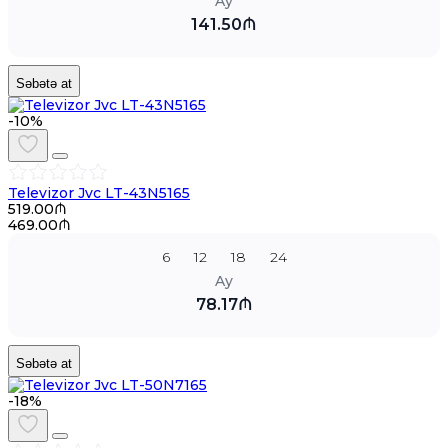
Ay
141.50₼
Səbətə at
-10%
Televizor Jvc LT-43N5165
519.00₼
469.00₼
6
12
18
24
Ay
78.17₼
Səbətə at
-18%