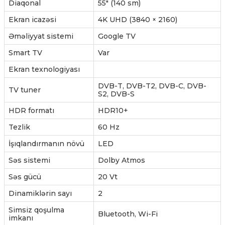
Diaqonal
55" (140 sm)
Ekran icazəsi
4K UHD (3840 × 2160)
Əməliyyat sistemi
Google TV
Smart TV
Var
Ekran texnologiyası
DVB-T, DVB-T2, DVB-C, DVB-
TV tuner
S2, DVB-S
HDR formatı
HDR10+
Tezlik
60 Hz
İşıqlandırmanın növü
LED
Səs sistemi
Dolby Atmos
Səs gücü
20 Vt
Dinamiklərin sayı
2
Simsiz qoşulma
Bluetooth, Wi-Fi
imkanı