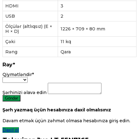
HDMI
3
USB
2
Ölçülər (altlıqsız) (E ×
1226 × 709 × 80 mm
H × D)
Çəki
11 kq
Rəng
Qara
Rəy*
Qiymətləndir*
Şərhinizi əlavə edin
Göndər
Şərh yazmaq üçün hesabınıza daxil olmalısınız
Davam etmək üçün zəhmət olmasa hesabınıza giriş edin.
Daxil ol