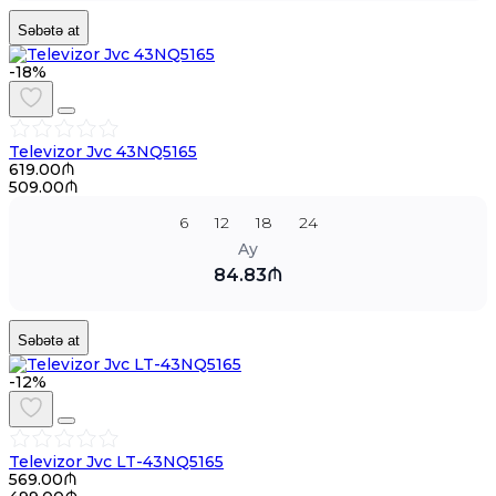
Səbətə at
-18%
Televizor Jvc 43NQ5165
619.00₼
509.00₼
6
12
18
24
Ay
84.83₼
Səbətə at
-12%
Televizor Jvc LT-43NQ5165
569.00₼