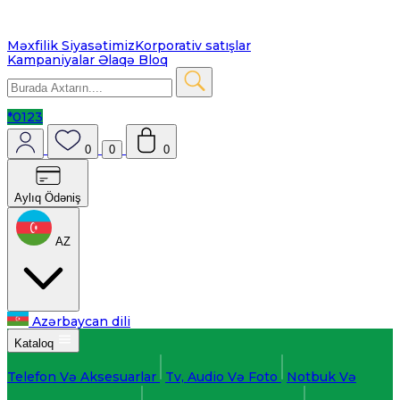
Məxfilik Siyasətimiz
Korporativ satışlar
Kampaniyalar
Əlaqə
Bloq
*0123
0
0
0
Aylıq Ödəniş
AZ
Azərbaycan dili
Kataloq
Telefon Və Aksesuarlar
Tv, Audio Və Foto
Notbuk Və