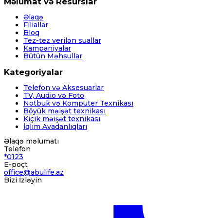
Məlumat və Resurslar
Əlaqə
Filiallar
Bloq
Tez-tez verilən suallar
Kampaniyalar
Bütün Məhsullar
Kategoriyalar
Telefon və Aksesuarlar
TV, Audio və Foto
Notbuk və Komputer Texnikası
Böyük məişət texnikası
Kiçik məişət texnikası
İqlim Avadanlıqları
Əlaqə məlumatı
Telefon
*0123
E-poçt
office@abulife.az
Bizi İzləyin