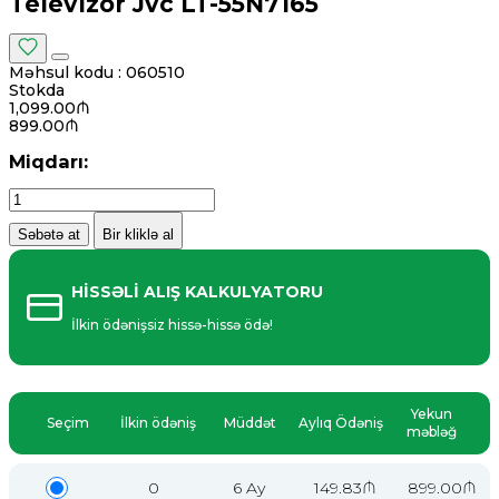
Televizor Jvc LT-55N7165
Məhsul kodu :
060510
Stokda
1,099.00₼
899.00₼
Miqdarı:
Səbətə at
Bir kliklə al
HİSSƏLİ ALIŞ KALKULYATORU
İlkin ödənişsiz hissə-hissə ödə!
Yekun
Seçim
İlkin ödəniş
Müddət
Aylıq Ödəniş
məbləğ
0
6 Ay
149.83₼
899.00₼