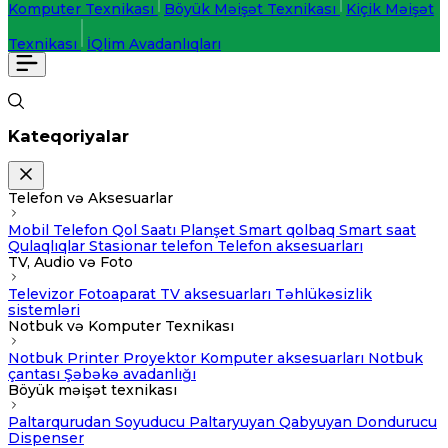
Komputer Texnikası
Böyük Məişət Texnikası
Kiçik Məişət
Texnikası
İQlim Avadanlıqları
Kateqoriyalar
Telefon və Aksesuarlar
Mobil Telefon
Qol Saatı
Planşet
Smart qolbaq
Smart saat
Qulaqlıqlar
Stasionar telefon
Telefon aksesuarları
TV, Audio və Foto
Televizor
Fotoaparat
TV aksesuarları
Təhlükəsizlik
sistemləri
Notbuk və Komputer Texnikası
Notbuk
Printer
Proyektor
Komputer aksesuarları
Notbuk
çantası
Şəbəkə avadanlığı
Böyük məişət texnikası
Paltarqurudan
Soyuducu
Paltaryuyan
Qabyuyan
Dondurucu
Dispenser