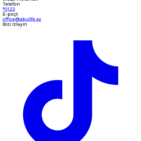
Telefon
*0123
E-poçt
office@abulife.az
Bizi İzləyin