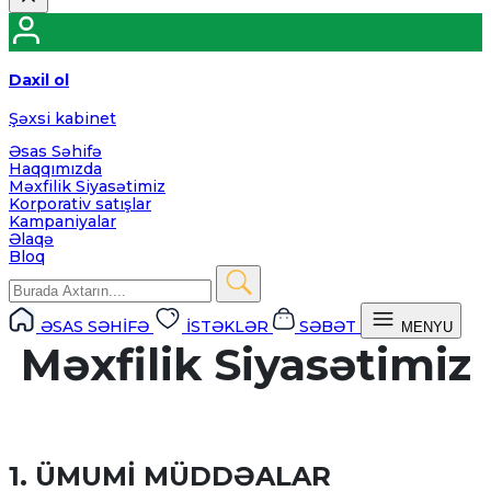
Daxil ol
Şəxsi kabinet
Əsas Səhifə
Haqqımızda
Məxfilik Siyasətimiz
Korporativ satışlar
Kampaniyalar
Əlaqə
Bloq
ƏSAS SƏHİFƏ
İSTƏKLƏR
SƏBƏT
MENYU