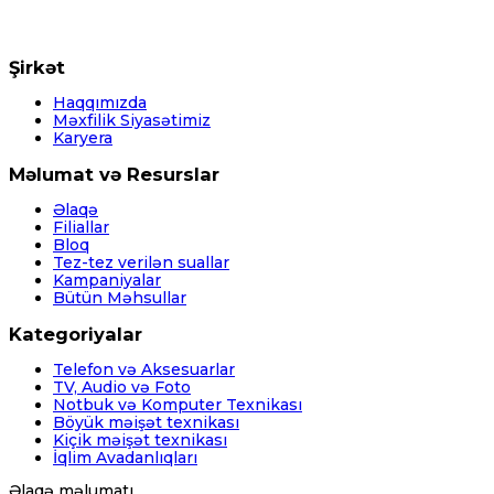
Şirkət
Haqqımızda
Məxfilik Siyasətimiz
Karyera
Məlumat və Resurslar
Əlaqə
Filiallar
Bloq
Tez-tez verilən suallar
Kampaniyalar
Bütün Məhsullar
Kategoriyalar
Telefon və Aksesuarlar
TV, Audio və Foto
Notbuk və Komputer Texnikası
Böyük məişət texnikası
Kiçik məişət texnikası
İqlim Avadanlıqları
Əlaqə məlumatı