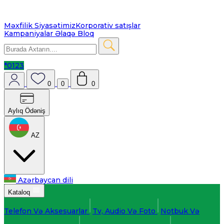
Məxfilik Siyasətimiz
Korporativ satışlar
Kampaniyalar
Əlaqə
Bloq
*0123
0
0
0
Aylıq Ödəniş
AZ
Azərbaycan dili
Kataloq
Telefon Və Aksesuarlar
Tv, Audio Və Foto
Notbuk Və