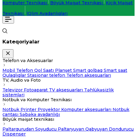
Komputer Texnikası
Böyük Məişət Texnikası
Kiçik Məişət
Texnikası
İQlim Avadanlıqları
Kateqoriyalar
Telefon və Aksesuarlar
Mobil Telefon
Qol Saatı
Planşet
Smart qolbaq
Smart saat
Qulaqlıqlar
Stasionar telefon
Telefon aksesuarları
TV, Audio və Foto
Televizor
Fotoaparat
TV aksesuarları
Təhlükəsizlik
sistemləri
Notbuk və Komputer Texnikası
Notbuk
Printer
Proyektor
Komputer aksesuarları
Notbuk
çantası
Şəbəkə avadanlığı
Böyük məişət texnikası
Paltarqurudan
Soyuducu
Paltaryuyan
Qabyuyan
Dondurucu
Dispenser