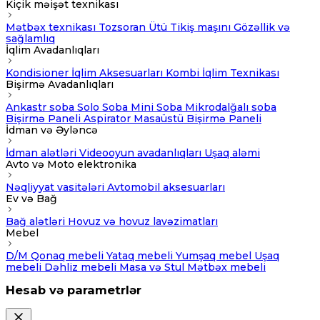
Kiçik məişət texnikası
Mətbəx texnikası
Tozsoran
Ütü
Tikiş maşını
Gözəllik və
sağlamlıq
İqlim Avadanlıqları
Kondisioner
İqlim Aksesuarları
Kombi
İqlim Texnikası
Bişirmə Avadanlıqları
Ankastr soba
Solo Soba
Mini Soba
Mikrodalğalı soba
Bişirmə Paneli
Aspirator
Masaüstü Bişirmə Paneli
İdman və Əyləncə
İdman alətləri
Videooyun avadanlıqları
Uşaq aləmi
Avto və Moto elektronika
Nəqliyyat vasitələri
Avtomobil aksesuarları
Ev və Bağ
Bağ alətləri
Hovuz və hovuz lavəzimatları
Mebel
D/M
Qonaq mebeli
Yataq mebeli
Yumşaq mebel
Uşaq
mebeli
Dəhliz mebeli
Masa və Stul
Mətbəx mebeli
Hesab və parametrlər