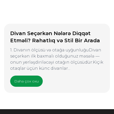
Divan Seçərkən Nələrə Diqqət
Etməli? Rahatlıq və Stil Bir Arada
1. Divanın ölçüsü və otağa uyğunluğuDivan
seçərkən ilk baxmalı olduğunuz məsələ —
onun yerləşdiriləcəyi otağın ölçüsüdür:Kiçik
otaqlar üçün künc divanlar...
Daha çox oxu