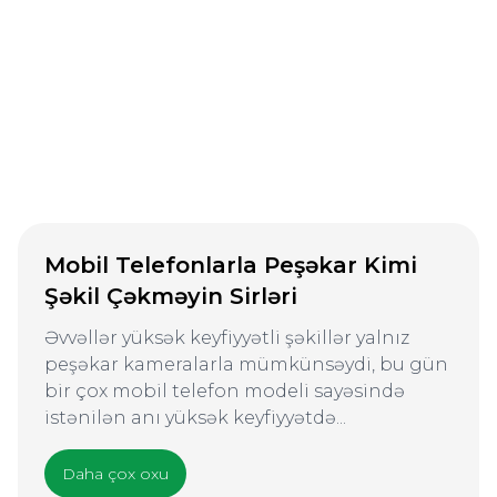
Mobil Telefonlarla Peşəkar Kimi
Şəkil Çəkməyin Sirləri
Əvvəllər yüksək keyfiyyətli şəkillər yalnız
peşəkar kameralarla mümkünsəydi, bu gün
bir çox mobil telefon modeli sayəsində
istənilən anı yüksək keyfiyyətdə...
Daha çox oxu