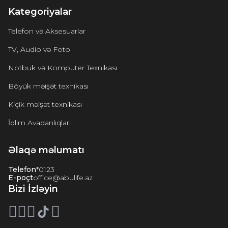
Kategoriyalar
Telefon və Aksesuarlar
TV, Audio və Foto
Notbuk və Komputer Texnikası
Böyük məişət texnikası
Kiçik məişət texnikası
İqlim Avadanlıqları
Əlaqə məlumatı
Telefon
*0123
E-poçt
office@abulife.az
Bizi İzləyin