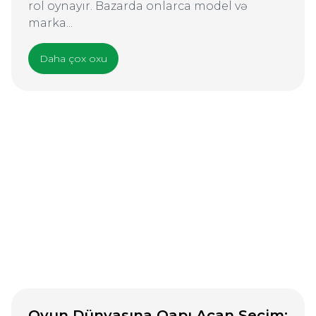
rol oynayır. Bazarda onlarca model və
marka...
Daha çox oxu
Oyun Dünyasına Qapı Açan Seçim: