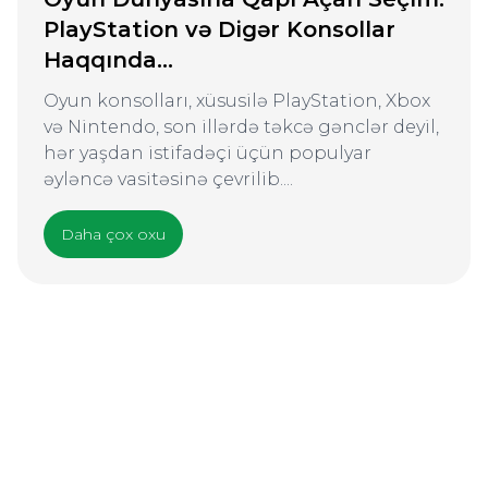
PlayStation və Digər Konsollar
Haqqında...
Oyun konsolları, xüsusilə PlayStation, Xbox
və Nintendo, son illərdə təkcə gənclər deyil,
hər yaşdan istifadəçi üçün populyar
əyləncə vasitəsinə çevrilib....
Daha çox oxu