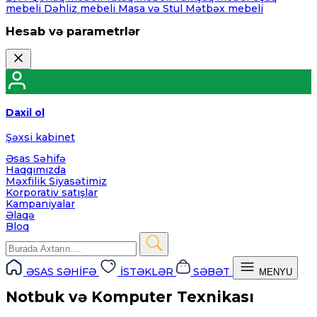
mebeli
Dəhliz mebeli
Masa və Stul
Mətbəx mebeli
Hesab və parametrlər
Daxil ol
Şəxsi kabinet
Əsas Səhifə
Haqqımızda
Məxfilik Siyasətimiz
Korporativ satışlar
Kampaniyalar
Əlaqə
Bloq
ƏSAS SƏHİFƏ
İSTƏKLƏR
SƏBƏT
MENYU
Notbuk və Komputer Texnikası