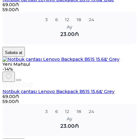
69.00₼
59.00₼
3
6
12
18
24
Ay
23.00₼
Səbətə at
Yeni Məhsul
-14%
Notbuk çantası Lenovo Backpack B515 15.6&' Grey
69.00₼
59.00₼
3
6
12
18
24
Ay
23.00₼