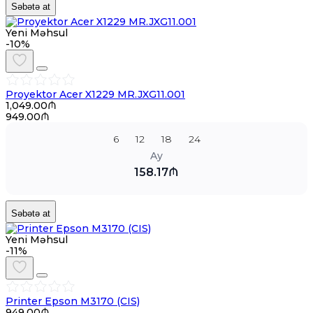
Səbətə at
Yeni Məhsul
-10%
Proyektor Acer X1229 MR.JXG11.001
1,049.00₼
949.00₼
6
12
18
24
Ay
158.17₼
Səbətə at
Yeni Məhsul
-11%
Printer Epson M3170 (CIS)
949.00₼