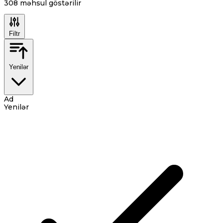
308
məhsul göstərilir
Filtr
Yenilər
Ad
Yenilər