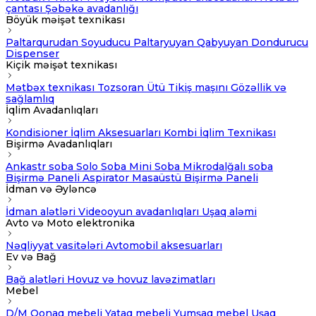
çantası
Şəbəkə avadanlığı
Böyük məişət texnikası
Paltarqurudan
Soyuducu
Paltaryuyan
Qabyuyan
Dondurucu
Dispenser
Kiçik məişət texnikası
Mətbəx texnikası
Tozsoran
Ütü
Tikiş maşını
Gözəllik və
sağlamlıq
İqlim Avadanlıqları
Kondisioner
İqlim Aksesuarları
Kombi
İqlim Texnikası
Bişirmə Avadanlıqları
Ankastr soba
Solo Soba
Mini Soba
Mikrodalğalı soba
Bişirmə Paneli
Aspirator
Masaüstü Bişirmə Paneli
İdman və Əyləncə
İdman alətləri
Videooyun avadanlıqları
Uşaq aləmi
Avto və Moto elektronika
Nəqliyyat vasitələri
Avtomobil aksesuarları
Ev və Bağ
Bağ alətləri
Hovuz və hovuz lavəzimatları
Mebel
D/M
Qonaq mebeli
Yataq mebeli
Yumşaq mebel
Uşaq