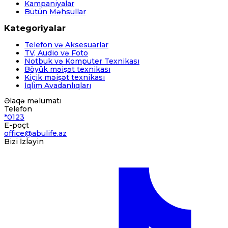
Kampaniyalar
Bütün Məhsullar
Kategoriyalar
Telefon və Aksesuarlar
TV, Audio və Foto
Notbuk və Komputer Texnikası
Böyük məişət texnikası
Kiçik məişət texnikası
İqlim Avadanlıqları
Əlaqə məlumatı
Telefon
*0123
E-poçt
office@abulife.az
Bizi İzləyin