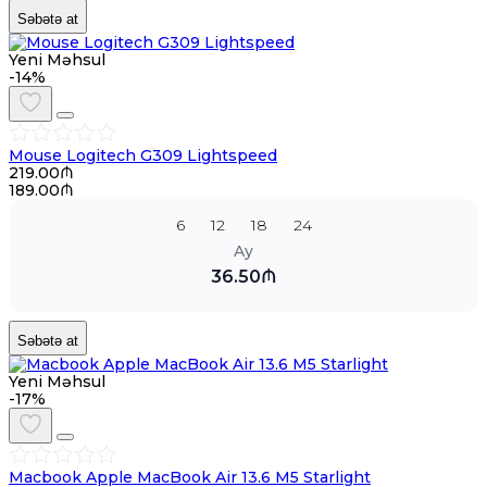
Səbətə at
Yeni Məhsul
-14%
Mouse Logitech G309 Lightspeed
219.00₼
189.00₼
6
12
18
24
Ay
36.50₼
Səbətə at
Yeni Məhsul
-17%
Macbook Apple MacBook Air 13.6 M5 Starlight