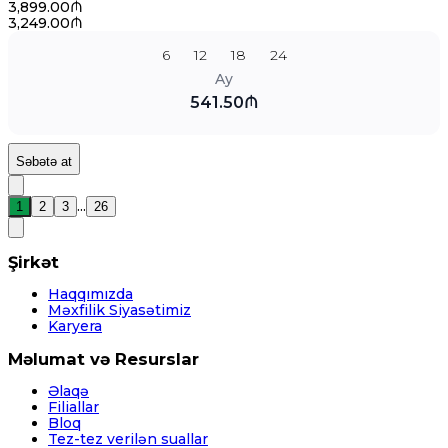
3,899.00₼
3,249.00₼
6
12
18
24
Ay
541.50₼
Səbətə at
...
1
2
3
26
Şirkət
Haqqımızda
Məxfilik Siyasətimiz
Karyera
Məlumat və Resurslar
Əlaqə
Filiallar
Bloq
Tez-tez verilən suallar