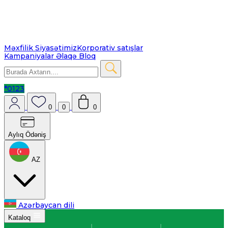
Məxfilik Siyasətimiz
Korporativ satışlar
Kampaniyalar
Əlaqə
Bloq
*0123
0
0
0
Aylıq Ödəniş
AZ
Azərbaycan dili
Kataloq