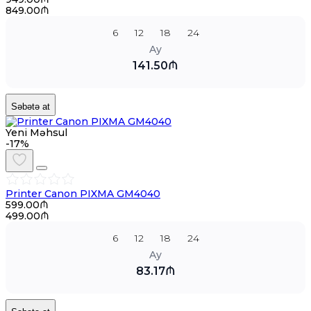
849.00₼
6
12
18
24
Ay
141.50₼
Səbətə at
Yeni Məhsul
-17%
Printer Canon PIXMA GM4040
599.00₼
499.00₼
6
12
18
24
Ay
83.17₼