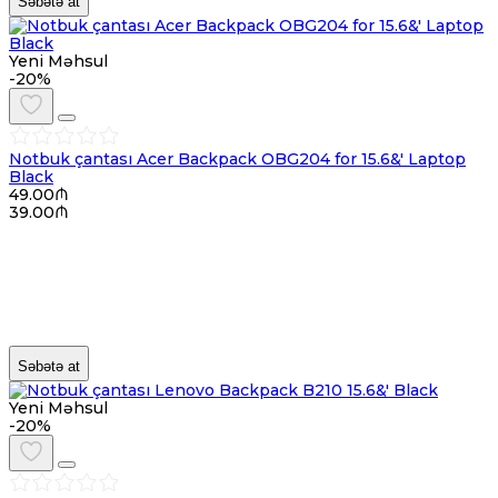
Səbətə at
Yeni Məhsul
-20%
Notbuk çantası Acer Backpack OBG204 for 15.6&' Laptop
Black
49.00₼
39.00₼
Səbətə at
Yeni Məhsul
-20%