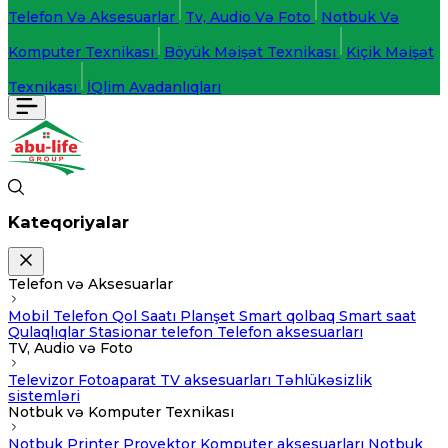
Telefon Və Aksesuarlar
Tv, Audio Və Foto
Notbuk Və
Komputer Texnikası
Böyük Məişət Texnikası
Kiçik Məişət
Texnikası
İQlim Avadanlıqları
Kateqoriyalar
Telefon və Aksesuarlar
Mobil Telefon
Qol Saatı
Planşet
Smart qolbaq
Smart saat
Qulaqlıqlar
Stasionar telefon
Telefon aksesuarları
TV, Audio və Foto
Televizor
Fotoaparat
TV aksesuarları
Təhlükəsizlik
sistemləri
Notbuk və Komputer Texnikası
Notbuk
Printer
Proyektor
Komputer aksesuarları
Notbuk