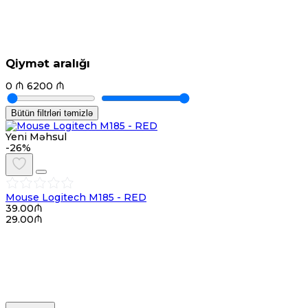
Qiymət aralığı
0
₼
6200
₼
Bütün filtrləri təmizlə
Yeni Məhsul
-26%
Mouse Logitech M185 - RED
39.00₼
29.00₼