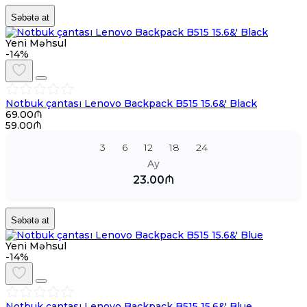
Səbətə at
Yeni Məhsul
-14%
Notbuk çantası Lenovo Backpack B515 15.6&' Black
69.00₼
59.00₼
3
6
12
18
24
Ay
23.00₼
Səbətə at
Yeni Məhsul
-14%
Notbuk çantası Lenovo Backpack B515 15.6&' Blue