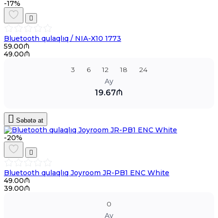
-17%
Bluetooth qulaqlıq / NIA-X10 1773
59.00₼
49.00₼
3
6
12
18
24
Ay
19.67₼
Səbətə at
-20%
Bluetooth qulaqlıq Joyroom JR-PB1 ENC White
49.00₼
39.00₼
0
Ay