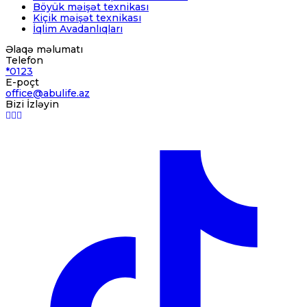
Böyük məişət texnikası
Kiçik məişət texnikası
İqlim Avadanlıqları
Əlaqə məlumatı
Telefon
*0123
E-poçt
office@abulife.az
Bizi İzləyin