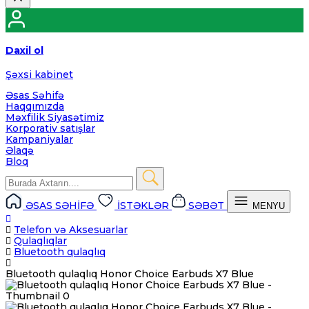
Daxil ol
Şəxsi kabinet
Əsas Səhifə
Haqqımızda
Məxfilik Siyasətimiz
Korporativ satışlar
Kampaniyalar
Əlaqə
Bloq
ƏSAS SƏHİFƏ
İSTƏKLƏR
SƏBƏT
MENYU
Telefon və Aksesuarlar
Qulaqlıqlar
Bluetooth qulaqlıq
Bluetooth qulaqlıq Honor Choice Earbuds X7 Blue