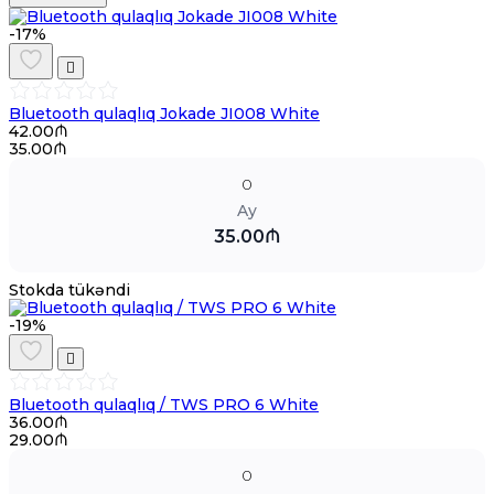
-17%
Bluetooth qulaqlıq Jokade JI008 White
42.00₼
35.00₼
0
Ay
35.00₼
Stokda tükəndi
-19%
Bluetooth qulaqlıq / TWS PRO 6 White
36.00₼
29.00₼
0