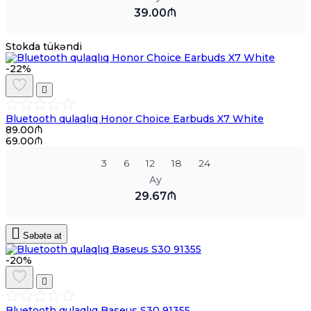
39.00₼
Stokda tükəndi
-22%
Bluetooth qulaqlıq Honor Choice Earbuds X7 White
89.00₼
69.00₼
3
6
12
18
24
Ay
29.67₼
Səbətə at
-20%
Bluetooth qulaqlıq Baseus S30 91355