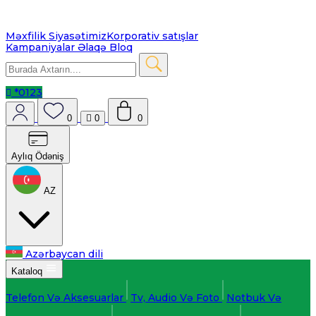
Məxfilik Siyasətimiz
Korporativ satışlar
Kampaniyalar
Əlaqə
Bloq
*0123
0
0
0
Aylıq Ödəniş
AZ
Azərbaycan dili
Kataloq
Telefon Və Aksesuarlar
Tv, Audio Və Foto
Notbuk Və