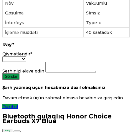
Növ
Vakuumlu
Qoşulma
Simsiz
İnterfeys
Type-c
İşləmə müddəti
40 saatadək
Rəy*
Qiymətləndir*
Şərhinizi əlavə edin
Göndər
Şərh yazmaq üçün hesabınıza daxil olmalısınız
Davam etmək üçün zəhmət olmasa hesabınıza giriş edin.
Daxil ol
Bluetooth qulaqlıq Honor Choice
Earbuds X7 Blue