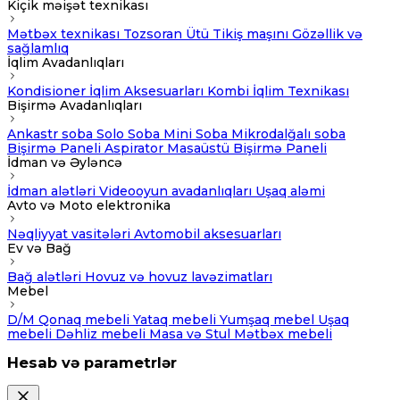
Kiçik məişət texnikası
Mətbəx texnikası
Tozsoran
Ütü
Tikiş maşını
Gözəllik və
sağlamlıq
İqlim Avadanlıqları
Kondisioner
İqlim Aksesuarları
Kombi
İqlim Texnikası
Bişirmə Avadanlıqları
Ankastr soba
Solo Soba
Mini Soba
Mikrodalğalı soba
Bişirmə Paneli
Aspirator
Masaüstü Bişirmə Paneli
İdman və Əyləncə
İdman alətləri
Videooyun avadanlıqları
Uşaq aləmi
Avto və Moto elektronika
Nəqliyyat vasitələri
Avtomobil aksesuarları
Ev və Bağ
Bağ alətləri
Hovuz və hovuz lavəzimatları
Mebel
D/M
Qonaq mebeli
Yataq mebeli
Yumşaq mebel
Uşaq
mebeli
Dəhliz mebeli
Masa və Stul
Mətbəx mebeli
Hesab və parametrlər