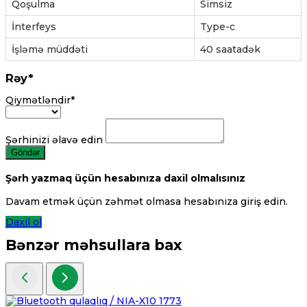
Qoşulma
Simsiz
İnterfeys
Type-c
İşləmə müddəti
40 saatadək
Rəy*
Qiymətləndir*
Şərhinizi əlavə edin
Göndər
Şərh yazmaq üçün hesabınıza daxil olmalısınız
Davam etmək üçün zəhmət olmasa hesabınıza giriş edin.
Daxil ol
Bənzər məhsullara bax