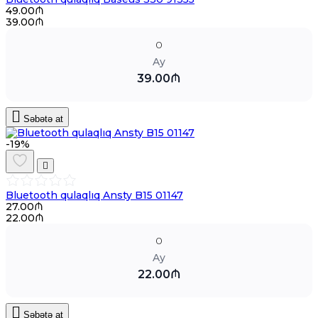
49.00₼
39.00₼
0
Ay
39.00₼
Səbətə at
-19%
Bluetooth qulaqlıq Ansty B15 01147
27.00₼
22.00₼
0
Ay
22.00₼
Səbətə at