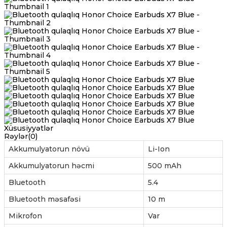
Xüsusiyyətlər
Rəylər(0)
Akkumulyatorun növü
Li-Ion
Akkumulyatorun həcmi
500 mAh
Bluetooth
5.4
Bluetooth məsafəsi
10 m
Mikrofon
Var