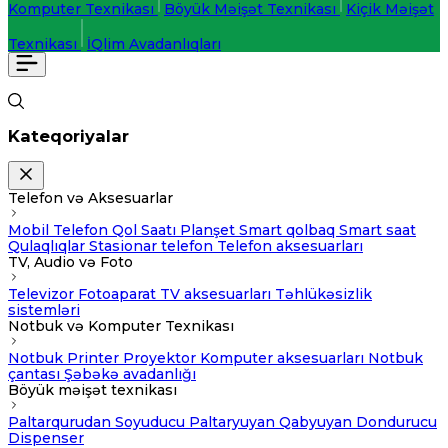
Komputer Texnikası
Böyük Məişət Texnikası
Kiçik Məişət
Texnikası
İQlim Avadanlıqları
Kateqoriyalar
Telefon və Aksesuarlar
Mobil Telefon
Qol Saatı
Planşet
Smart qolbaq
Smart saat
Qulaqlıqlar
Stasionar telefon
Telefon aksesuarları
TV, Audio və Foto
Televizor
Fotoaparat
TV aksesuarları
Təhlükəsizlik
sistemləri
Notbuk və Komputer Texnikası
Notbuk
Printer
Proyektor
Komputer aksesuarları
Notbuk
çantası
Şəbəkə avadanlığı
Böyük məişət texnikası
Paltarqurudan
Soyuducu
Paltaryuyan
Qabyuyan
Dondurucu
Dispenser