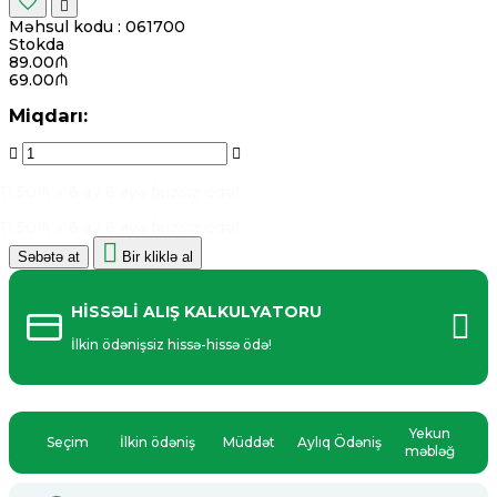
Məhsul kodu :
061700
Stokda
89.00₼
69.00₼
Miqdarı:
11.50₼ x 6 ay
6 aya faizsiz ödə!
11.50₼ x 6 ay
6 aya faizsiz ödə!
Səbətə at
Bir kliklə al
HİSSƏLİ ALIŞ KALKULYATORU
İlkin ödənişsiz hissə-hissə ödə!
Yekun
Seçim
İlkin ödəniş
Müddət
Aylıq Ödəniş
məbləğ