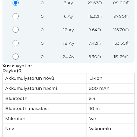
0
3 Ay
29.67₼
89.00₼
0
6 Ay
16.32₼
97.90₼
0
12 Ay
9.64₼
115.70₼
0
18 Ay
7.42₼
133.50₼
0
24 Ay
6.30₼
151.29₼
Xüsusiyyətlər
Rəylər(0)
Akkumulyatorun növü
Li-Ion
Akkumulyatorun həcmi
500 mAh
Bluetooth
5.4
Bluetooth məsafəsi
10 m
Mikrofon
Var
Növ
Vakuumlu