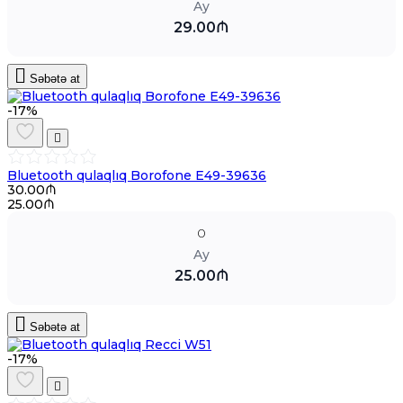
Ay
29.00₼
Səbətə at
-17%
Bluetooth qulaqlıq Borofone E49-39636
30.00₼
25.00₼
0
Ay
25.00₼
Səbətə at
-17%