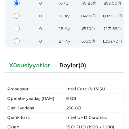
0
6 Ay
149.83₼
899.00₼
0
12 Ay
84.92₼
1,019.00₼
0
18 Ay
65.10₼
1,171.85₼
0
24 Ay
55.20₼
1,324.70₼
Xüsusiyyətlər
Rəylər(0)
Prosessor
Intel Core i3-1315U
Operativ yaddaş (RAM)
8 GB
Daxili yaddaş
256 GB
Qrafik kartı
Intel UHD Graphics
Ekran
15.6" FHD (1920 x 1080)