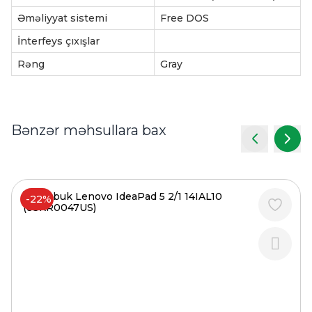
Əməliyyat sistemi
Free DOS
İnterfeys çıxışlar
Rəng
Gray
Bənzər məhsullara bax
-22%