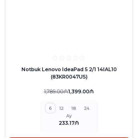
Notbuk Lenovo IdeaPad 5 2/1 14IAL10
(83KR0047US)
1,789.00₼
1,399.00₼
6
12
18
24
Ay
233.17₼