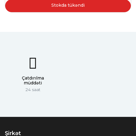
Stokda tükəndi
Çatdırılma
müddəti
24 saat
Şirkət