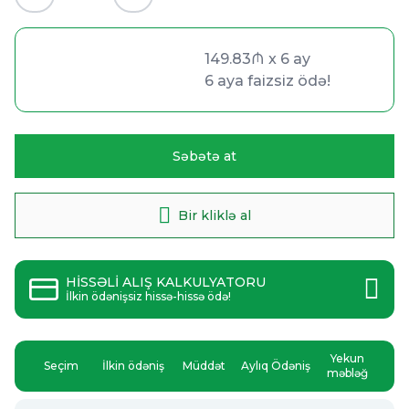
149.83₼ x 6 ay
149.83₼ x 6 ay
6 aya faizsiz ödə!
6 aya faizsiz ödə!
Səbətə at
Bir kliklə al
HİSSƏLİ ALIŞ KALKULYATORU
İlkin ödənişsiz hissə-hissə ödə!
Yekun
Seçim
İlkin ödəniş
Müddət
Aylıq Ödəniş
məbləğ