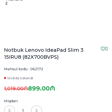
Notbuk Lenovo IdeaPad Slim 3
15IRU8 (82X700BVPS)
Məhsul kodu :
062172
Stokda tükəndi
899.00₼
1,019.00₼
Miqdarı: