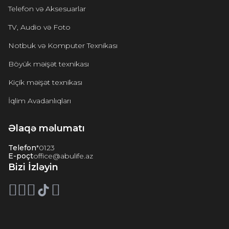
Telefon və Aksesuarlar
TV, Audio və Foto
Notbuk və Komputer Texnikası
Böyük məişət texnikası
Kiçik məişət texnikası
İqlim Avadanlıqları
Əlaqə məlumatı
Telefon
*0123
E-poçt
office@abulife.az
Bizi İzləyin