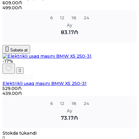
609.00₼
499.00₼
6
12
18
24
Ay
83.17₼
Səbətə at
-17%
Elektrikli uşaq maşını BMW X5 250-31
529.00₼
439.00₼
6
12
18
24
Ay
73.17₼
Stokda tükəndi