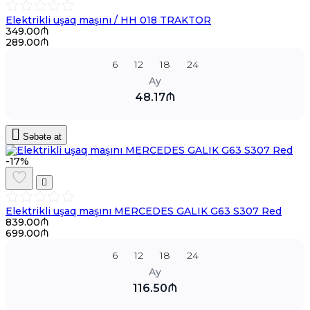
Elektrikli uşaq maşını / HH 018 TRAKTOR
349.00₼
289.00₼
6
12
18
24
Ay
48.17₼
Səbətə at
-17%
Elektrikli uşaq maşını MERCEDES GALIK G63 S307 Red
839.00₼
699.00₼
6
12
18
24
Ay
116.50₼