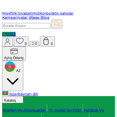
Məxfilik Siyasətimiz
Korporativ satışlar
Kampaniyalar
Əlaqə
Bloq
*0123
0
0
0
Aylıq Ödəniş
AZ
Azərbaycan dili
Kataloq
Telefon Və Aksesuarlar
Tv, Audio Və Foto
Notbuk Və