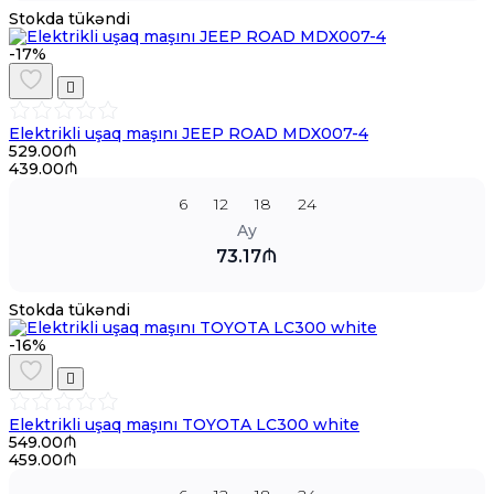
Stokda tükəndi
-17%
Elektrikli uşaq maşını JEEP ROAD MDX007-4
529.00₼
439.00₼
6
12
18
24
Ay
73.17₼
Stokda tükəndi
-16%
Elektrikli uşaq maşını TOYOTA LC300 white
549.00₼
459.00₼