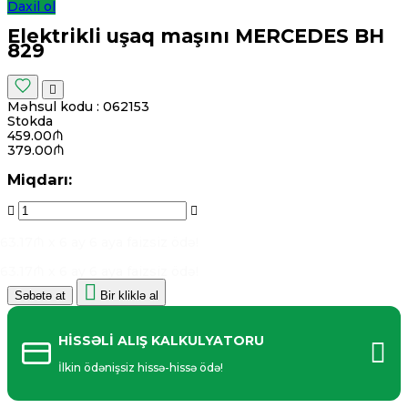
Daxil ol
Elektrikli uşaq maşını MERCEDES BH
829
Məhsul kodu :
062153
Stokda
459.00₼
379.00₼
Miqdarı:
63.17₼ x 6 ay
6 aya faizsiz ödə!
63.17₼ x 6 ay
6 aya faizsiz ödə!
Səbətə at
Bir kliklə al
HİSSƏLİ ALIŞ KALKULYATORU
İlkin ödənişsiz hissə-hissə ödə!