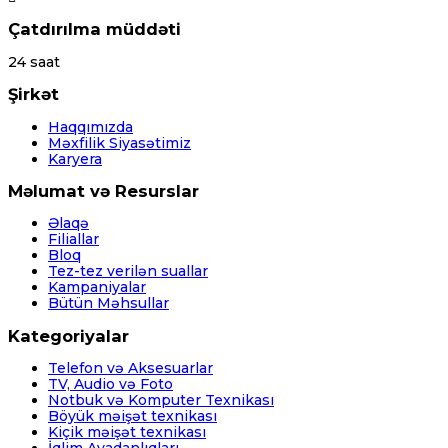
Çatdırılma müddəti
24 saat
Şirkət
Haqqımızda
Məxfilik Siyasətimiz
Karyera
Məlumat və Resurslar
Əlaqə
Filiallar
Bloq
Tez-tez verilən suallar
Kampaniyalar
Bütün Məhsullar
Kategoriyalar
Telefon və Aksesuarlar
TV, Audio və Foto
Notbuk və Komputer Texnikası
Böyük məişət texnikası
Kiçik məişət texnikası