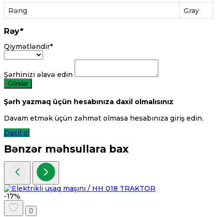
Rəng
Gray
Rəy*
Qiymətləndir*
Şərhinizi əlavə edin
Göndər
Şərh yazmaq üçün hesabınıza daxil olmalısınız
Davam etmək üçün zəhmət olmasa hesabınıza giriş edin.
Daxil ol
Bənzər məhsullara bax
-17%