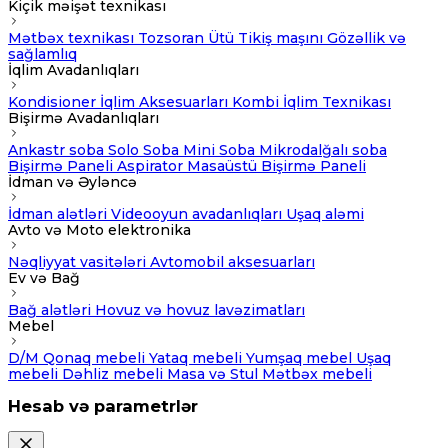
Kiçik məişət texnikası
Mətbəx texnikası
Tozsoran
Ütü
Tikiş maşını
Gözəllik və
sağlamlıq
İqlim Avadanlıqları
Kondisioner
İqlim Aksesuarları
Kombi
İqlim Texnikası
Bişirmə Avadanlıqları
Ankastr soba
Solo Soba
Mini Soba
Mikrodalğalı soba
Bişirmə Paneli
Aspirator
Masaüstü Bişirmə Paneli
İdman və Əyləncə
İdman alətləri
Videooyun avadanlıqları
Uşaq aləmi
Avto və Moto elektronika
Nəqliyyat vasitələri
Avtomobil aksesuarları
Ev və Bağ
Bağ alətləri
Hovuz və hovuz lavəzimatları
Mebel
D/M
Qonaq mebeli
Yataq mebeli
Yumşaq mebel
Uşaq
mebeli
Dəhliz mebeli
Masa və Stul
Mətbəx mebeli
Hesab və parametrlər