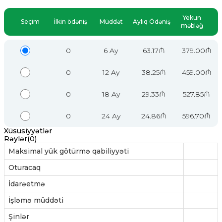
Yekun
Seçim
İlkin ödəniş
Müddət
Aylıq Ödəniş
məbləğ
0
6 Ay
63.17₼
379.00₼
0
12 Ay
38.25₼
459.00₼
0
18 Ay
29.33₼
527.85₼
0
24 Ay
24.86₼
596.70₼
Xüsusiyyətlər
Rəylər(0)
Maksimal yük götürmə qabiliyyəti
Oturacaq
İdarəetmə
İşləmə müddəti
Şinlər