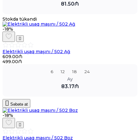
81.50₼
Stokda tükəndi
-18%
Elektrikli uşaq maşını / 502 Ağ
609.00₼
499.00₼
6
12
18
24
Ay
83.17₼
Səbətə at
-18%
Elektrikli uşaq maşını / 502 Boz