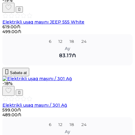
-19%
Elektrikli uşaq maşını JEEP 555 White
619.00₼
499.00₼
6
12
18
24
Ay
83.17₼
Səbətə at
-18%
Elektrikli uşaq maşını / 301 Ağ
599.00₼
489.00₼
6
12
18
24
Ay