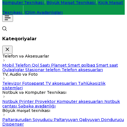
Komputer Texnikası
Böyük Məişət Texnikası
Kiçik Məişət
Texnikası
İQlim Avadanlıqları
Kateqoriyalar
Telefon və Aksesuarlar
Mobil Telefon
Qol Saatı
Planşet
Smart qolbaq
Smart saat
Qulaqlıqlar
Stasionar telefon
Telefon aksesuarları
TV, Audio və Foto
Televizor
Fotoaparat
TV aksesuarları
Təhlükəsizlik
sistemləri
Notbuk və Komputer Texnikası
Notbuk
Printer
Proyektor
Komputer aksesuarları
Notbuk
çantası
Şəbəkə avadanlığı
Böyük məişət texnikası
Paltarqurudan
Soyuducu
Paltaryuyan
Qabyuyan
Dondurucu
Dispenser