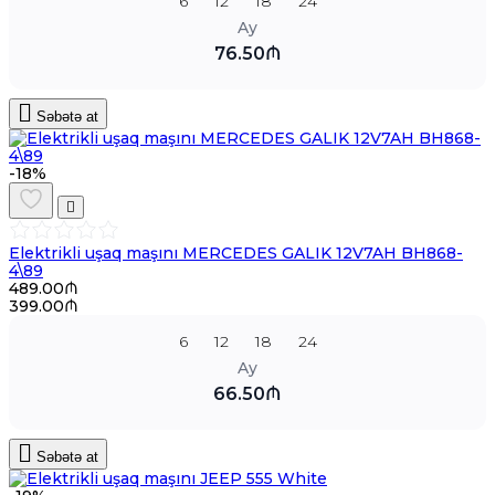
6
12
18
24
Ay
76.50₼
Səbətə at
-18%
Elektrikli uşaq maşını MERCEDES GALIK 12V7AH BH868-
4\89
489.00₼
399.00₼
6
12
18
24
Ay
66.50₼
Səbətə at