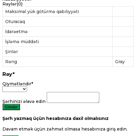
Rəylər(0)
Maksimal yük götürmə qabiliyyəti
Oturacaq
İdarəetmə
İşləmə müddəti
Şinlər
Rəng
Gray
Rəy*
Qiymətləndir*
Şərhinizi əlavə edin
Göndər
Şərh yazmaq üçün hesabınıza daxil olmalısınız
Davam etmək üçün zəhmət olmasa hesabınıza giriş edin.