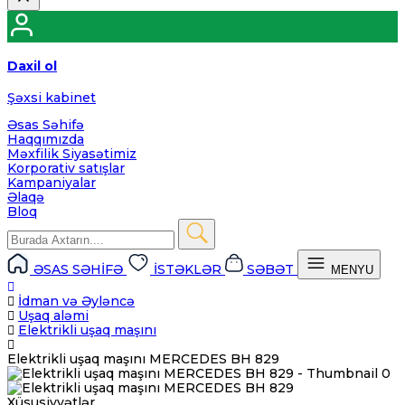
Daxil ol
Şəxsi kabinet
Əsas Səhifə
Haqqımızda
Məxfilik Siyasətimiz
Korporativ satışlar
Kampaniyalar
Əlaqə
Bloq
ƏSAS SƏHİFƏ
İSTƏKLƏR
SƏBƏT
MENYU
İdman və Əyləncə
Uşaq aləmi
Elektrikli uşaq maşını
Elektrikli uşaq maşını MERCEDES BH 829
Xüsusiyyətlər