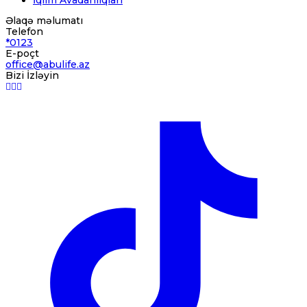
İqlim Avadanlıqları
Əlaqə məlumatı
Telefon
*0123
E-poçt
office@abulife.az
Bizi İzləyin