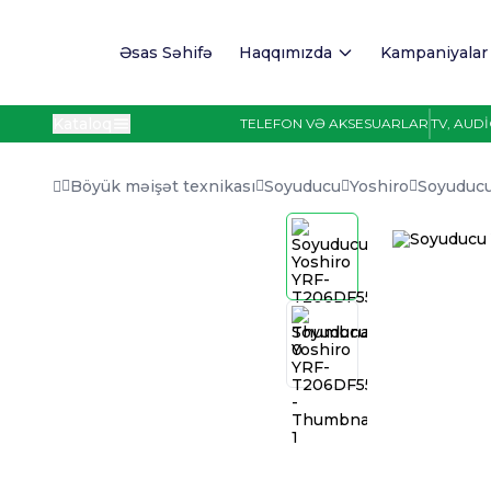
Əsas Səhifə
Haqqımızda
Kampaniyalar
Kataloq
TELEFON VƏ AKSESUARLAR
TV, AUD
Böyük məişət texnikası
Soyuducu
Yoshiro
Soyuduc