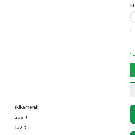
Mi
İkikameralı
206 lt
169 lt