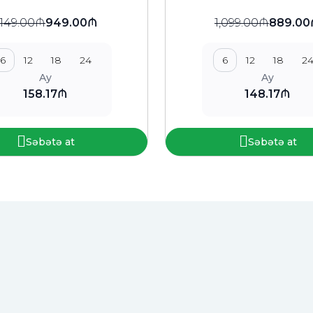
,149.00₼
949.00₼
1,099.00₼
889.0
6
12
18
24
6
12
18
2
Ay
Ay
158.17₼
148.17₼
Səbətə at
Səbətə at