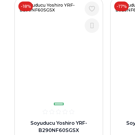
-18%
-17%
Soyuducu Yoshiro YRF-
Soy
B290NF60SGSX