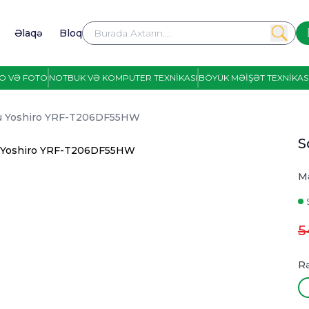
Əlaqə
Bloq
IO VƏ FOTO
NOTBUK VƏ KOMPUTER TEXNIKASI
BÖYÜK MƏIŞƏT TEXNIKAS
u Yoshiro YRF-T206DF55HW
S
M
5
R