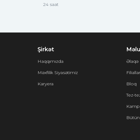
24 saat
Şirkət
Məlu
Haqqımızda
Əlaqə
Məxfilik Siyasətimiz
Filialla
Karyera
Bloq
Tez-tez
Kampa
Bütün