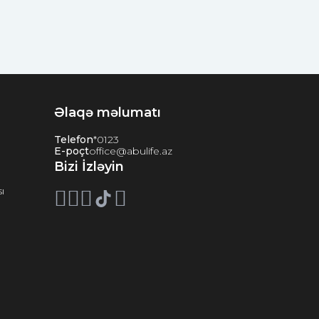
Əlaqə məlumatı
Telefon
*0123
E-poçt
office@abulife.az
Bizi İzləyin
ı