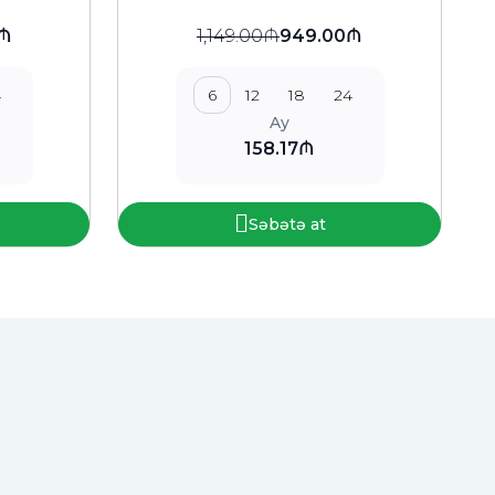
0₼
1,149.00₼
949.00₼
4
6
12
18
24
Ay
158.17₼
Səbətə at