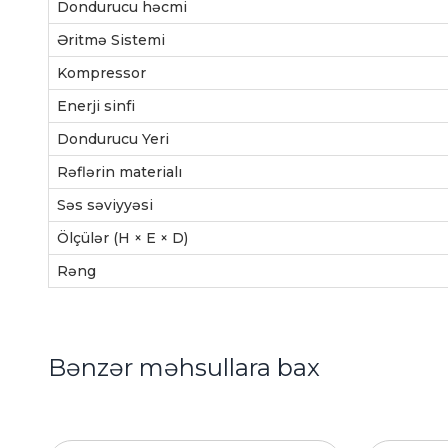
Dondurucu həcmi
Əritmə Sistemi
Kompressor
Enerji sinfi
Dondurucu Yeri
Rəflərin materialı
Səs səviyyəsi
Ölçülər (H × E × D)
Rəng
Bənzər məhsullara bax