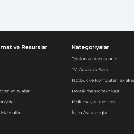
mat və Resurslar
Kategoriyalar
Telefon və Aksesuarlar
r
TV, Audio və Foto
Notbuk və Komputer Texnikas
 verilən suallar
Böyük məişət texnikası
niyalar
Kiçik məişət texnikası
 Məhsullar
İqlim Avadanlıqları