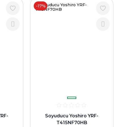
-17%
YRF-
Soyuducu Yoshiro YRF-
T415NF70HB