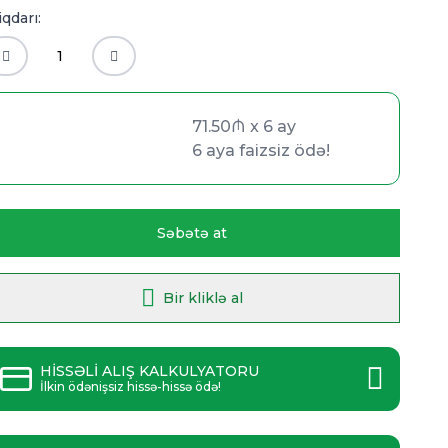
qdarı:
71.50₼ x 6 ay
71.50₼ x 6 ay
6 aya faizsiz ödə!
6 aya faizsiz ödə!
Səbətə at
Bir kliklə al
HİSSƏLİ ALIŞ KALKULYATORU
İlkin ödənişsiz hissə-hissə ödə!