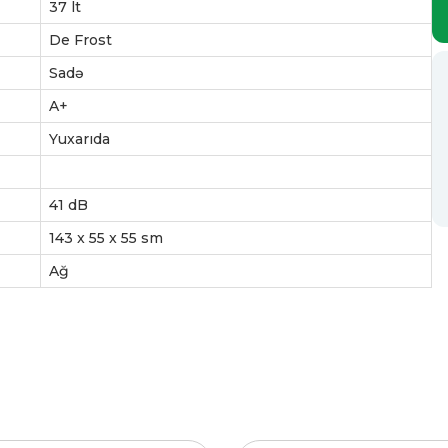
37 lt
De Frost
Sadə
A+
Yuxarıda
41 dB
143 x 55 x 55 sm
Ağ