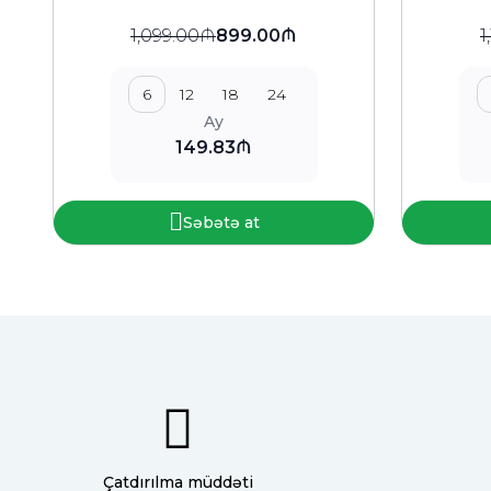
1,099.00₼
899.00₼
1
6
12
18
24
Ay
149.83₼
Səbətə at
Çatdırılma müddəti