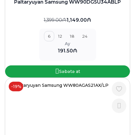
Paltaryuyan Samsung WW90DG5U34ABLP
1,399.00₼
1,149.00₼
6
12
18
24
Ay
191.50₼
Səbətə at
-19%