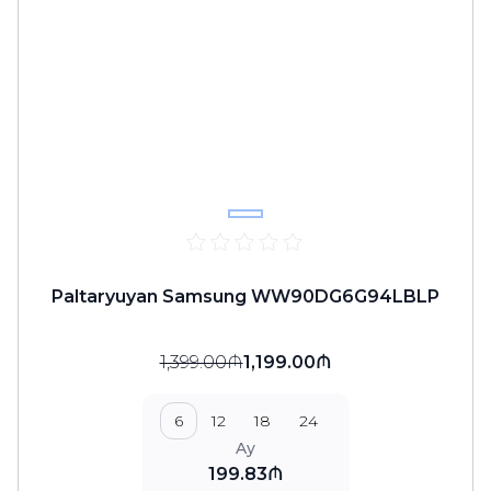
Paltaryuyan Samsung WW90DG6G94LBLP
1,399.00₼
1,199.00₼
6
12
18
24
Ay
199.83₼