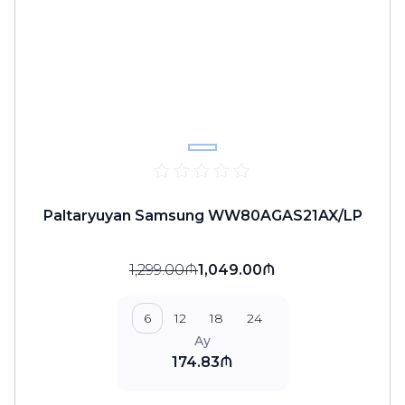
Paltaryuyan Samsung WW80AGAS21AX/LP
1,299.00₼
1,049.00₼
6
12
18
24
Ay
174.83₼