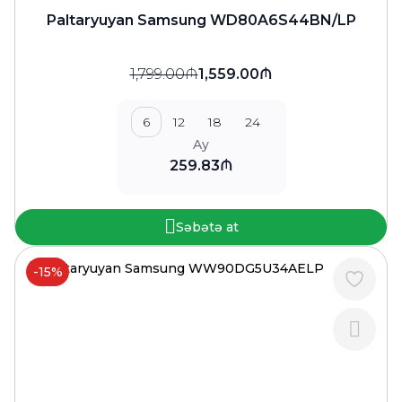
Paltaryuyan Samsung WD80A6S44BN/LP
1,799.00₼
1,559.00₼
6
12
18
24
Ay
259.83₼
Səbətə at
-15%