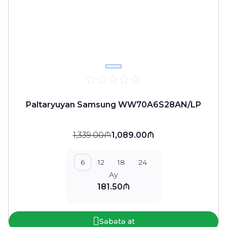
Paltaryuyan Samsung WW70A6S28AN/LP
1,339.00₼
1,089.00₼
6
12
18
24
Ay
181.50₼
Səbətə at