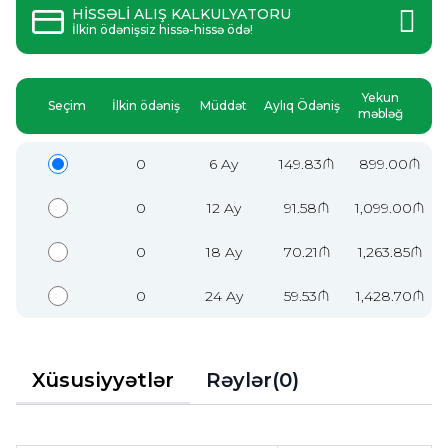
HİSSƏLİ ALIŞ KALKULYATORU
İlkin ödənişsiz hissə-hissə ödə!
Yekun
Seçim
İlkin ödəniş
Müddət
Aylıq Ödəniş
məbləğ
0
6 Ay
149.83₼
899.00₼
0
12 Ay
91.58₼
1,099.00₼
0
18 Ay
70.21₼
1,263.85₼
0
24 Ay
59.53₼
1,428.70₼
Xüsusiyyətlər
Rəylər(0)