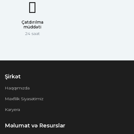
Çatdırılma
müddəti
24 saat
Şirkət
Haqqımızda
Məxfilik Siyasətimiz
Karyera
Məlumat və Resurslar