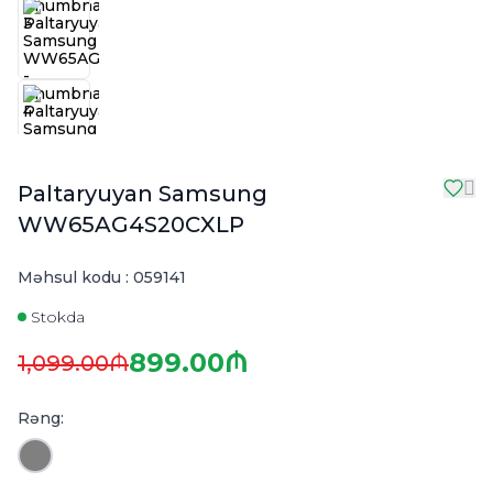
Paltaryuyan Samsung
WW65AG4S20CXLP
Məhsul kodu :
059141
Stokda
899.00₼
1,099.00₼
Rəng: