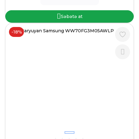
Səbətə at
-18%