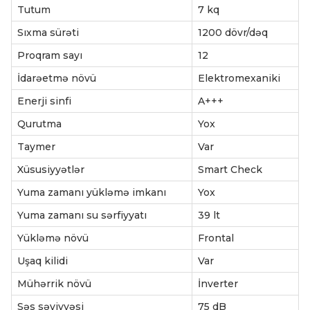
Tutum
7 kq
Sıxma sürəti
1200 dövr/dəq
Proqram sayı
12
İdarəetmə növü
Elektromexaniki
Enerji sinfi
A+++
Qurutma
Yox
Taymer
Var
Xüsusiyyətlər
Smart Check
Yuma zamanı yükləmə imkanı
Yox
Yuma zamanı su sərfiyyatı
39 lt
Yükləmə növü
Frontal
Uşaq kilidi
Var
Mühərrik növü
İnverter
Səs səviyyəsi
75 dB