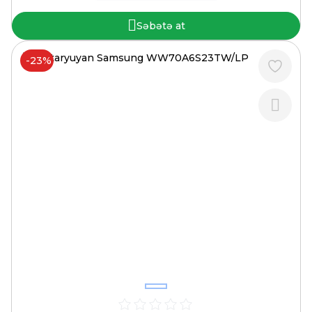
Səbətə at
-23%