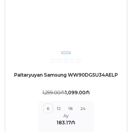
Paltaryuyan Samsung WW90DG5U34AELP
1,299.00₼
1,099.00₼
6
12
18
24
Ay
183.17₼