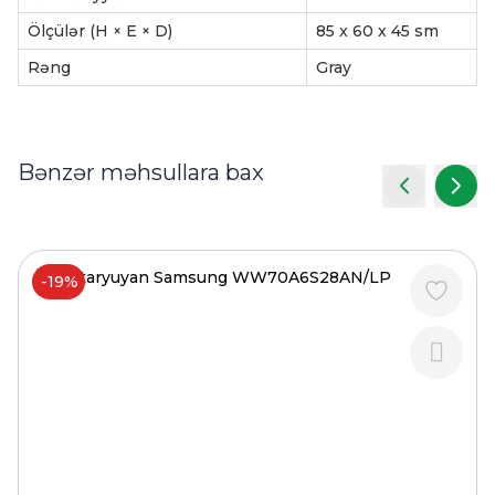
Ölçülər (H × E × D)
85 x 60 x 45 sm
Rəng
Gray
Bənzər məhsullara bax
-19%