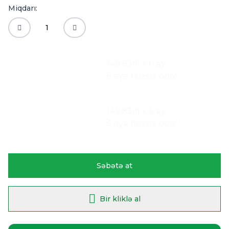
Miqdarı:
149.83₼ x 6 ay
6 aya faizsiz ödə!
149.83₼ x 6 ay
6 aya faizsiz ödə!
Səbətə at
Bir kliklə al