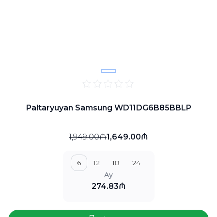
Paltaryuyan Samsung WD11DG6B85BBLP
1,949.00₼
1,649.00₼
6
12
18
24
Ay
274.83₼