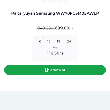
Paltaryuyan Samsung WW70FG3M05AWLP
849.00₼
699.00₼
6
12
18
24
Ay
116.50₼
Səbətə at