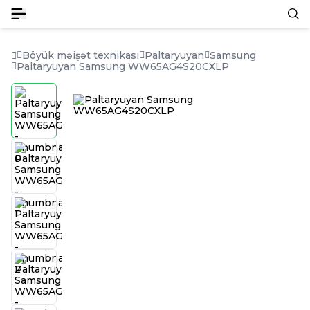
Böyük məişət texnikası
Paltaryuyan
Samsung
Paltaryuyan Samsung WW65AG4S20CXLP