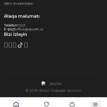
İqlim Avadanlıqları
Əlaqə məlumatı
Telefon
*0123
E-poçt
office@abulife.az
Bizi İzləyin
© 2026 Bütün hüquqlar qorunur.