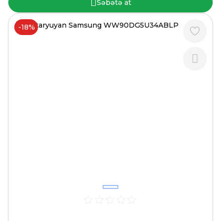
Səbətə at
-18%