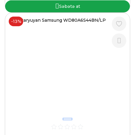
Səbətə at
-13%