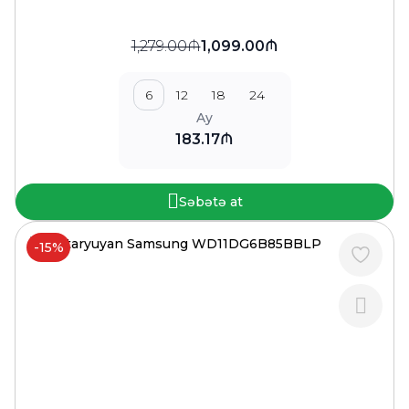
1,279.00₼
1,099.00₼
6
12
18
24
Ay
183.17₼
Səbətə at
-15%