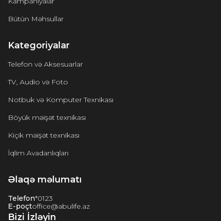
Kampaniyalar
Bütün Məhsullar
Kategoriyalar
Telefon və Aksesuarlar
TV, Audio və Foto
Notbuk və Komputer Texnikası
Böyük məişət texnikası
Kiçik məişət texnikası
İqlim Avadanlıqları
Əlaqə məlumatı
Telefon
*0123
E-poçt
office@abulife.az
Bizi İzləyin