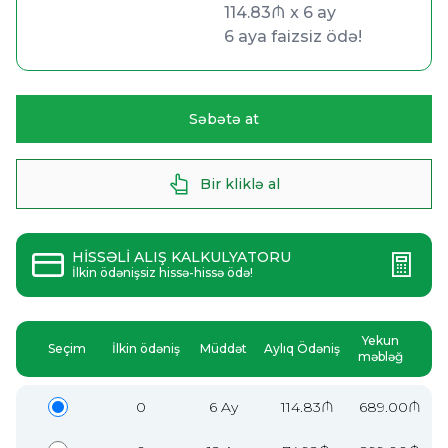
114.83₼ x 6 ay
114.83₼ x 6 ay
6 aya faizsiz ödə!
6 aya faizsiz ödə!
Səbətə at
Bir kliklə al
HİSSƏLİ ALIŞ KALKULYATORU
İlkin ödənişsiz hissə-hissə ödə!
Yekun
Seçim
İlkin ödəniş
Müddət
Aylıq Ödəniş
məbləğ
0
6 Ay
114.83₼
689.00₼