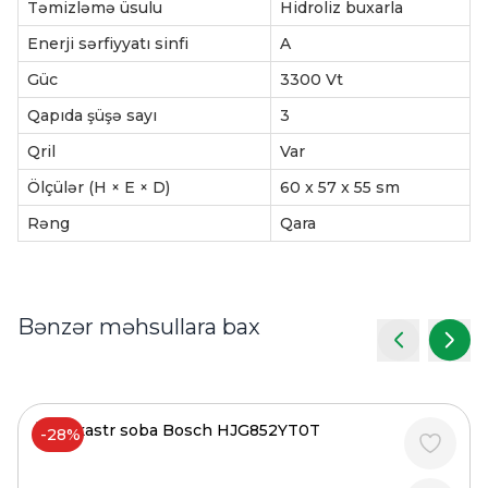
Təmizləmə üsulu
Hidroliz buxarla
Enerji sərfiyyatı sinfi
A
Güc
3300 Vt
Qapıda şüşə sayı
3
Qril
Var
Ölçülər (H × E × D)
60 x 57 x 55 sm
Rəng
Qara
Bənzər məhsullara bax
-28%