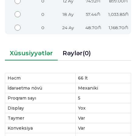
0
12 Ay
74.92₼
899.00₼
0
18 Ay
57.44₼
1,033.85₼
0
24 Ay
48.70₼
1,168.70₼
Xüsusiyyətlər
Rəylər(0)
Həcm
66 lt
İdarəetmə növü
Mexaniki
Proqram sayı
5
Display
Yox
Taymer
Var
Konveksiya
Var