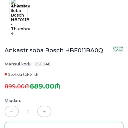
Ankastr soba Bosch HBF011BA0Q
Məhsul kodu :
050048
Stokda tükəndi
689.00₼
899.00₼
Miqdarı: