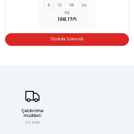
6
12
18
24
Ay
198.17₼
Stokda tükəndi
Çatdırılma
müddəti
24 saat