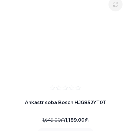
Ankastr soba Bosch HJG852YT0T
1,649.00₼
1,189.00₼