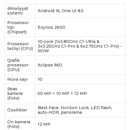
Əməliyyat
Android 16, One UI 8.5
sistemi
Prosessor
tipi
Exynos 2600
(Chipset)
10-core (1x3.80GHz C1-Ultra &
Prosessor
3x3.25GHz C1-Pro & 6x2.75GHz C1-Pro) -
tezliyi (CPU)
ROW
Qrafik
prosessor
Xclipse 960
(GPU)
Nüvə sayı
10
Əsas
kamera
50 MP + 10 MP + 12 MP
(Foto)
Best Face, Horizon Lock, LED flash,
Özəlliklər
auto-HDR, panorama
Ön kamera
12 MP
(Foto)