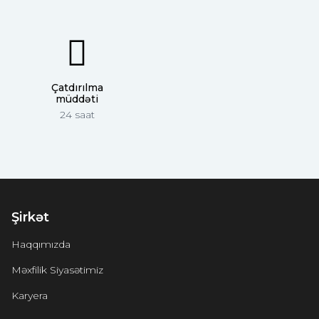
Çatdırılma
müddəti
24 saat
Şirkət
Haqqımızda
Məxfilik Siyasətimiz
Karyera