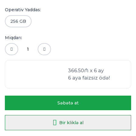
Operativ Yaddas:
256 GB
Miqdarı:
366.50₼ x 6 ay
366.50₼ x 6 ay
6 aya faizsiz ödə!
6 aya faizsiz ödə!
Səbətə at
Bir kliklə al