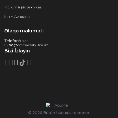
Kiçik məişət texnikası
İqlim Avadanlıqları
Əlaqə məlumatı
Telefon
*0123
E-poçt
office@abulife.az
Bizi İzləyin
© 2026 Bütün hüquqlar qorunur.