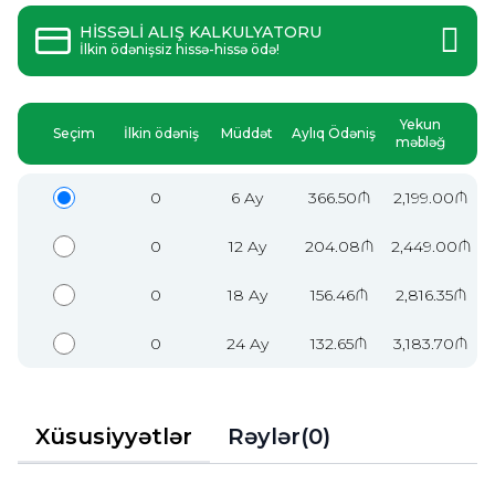
HİSSƏLİ ALIŞ KALKULYATORU
İlkin ödənişsiz hissə-hissə ödə!
Yekun
Seçim
İlkin ödəniş
Müddət
Aylıq Ödəniş
məbləğ
0
6 Ay
366.50₼
2,199.00₼
0
12 Ay
204.08₼
2,449.00₼
0
18 Ay
156.46₼
2,816.35₼
0
24 Ay
132.65₼
3,183.70₼
Xüsusiyyətlər
Rəylər(0)