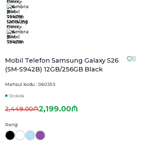
Mobil Telefon Samsung Galaxy S26
(SM-S942B) 12GB/256GB Black
Məhsul kodu :
060353
Stokda
2,199.00₼
2,449.00₼
Rəng: