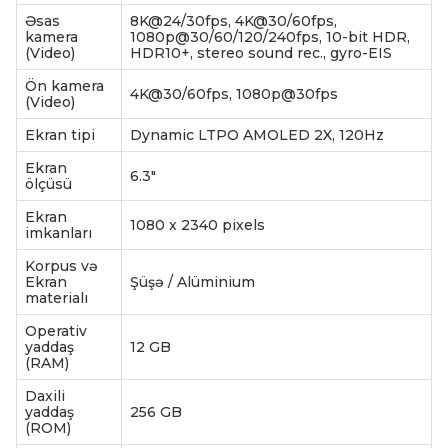
Əsas
8K@24/30fps, 4K@30/60fps,
kamera
1080p@30/60/120/240fps, 10-bit HDR,
(Video)
HDR10+, stereo sound rec., gyro-EIS
Ön kamera
4K@30/60fps, 1080p@30fps
(Video)
Ekran tipi
Dynamic LTPO AMOLED 2X, 120Hz
Ekran
6.3"
ölçüsü
Ekran
1080 x 2340 pixels
imkanları
Korpus və
Ekran
Şüşə / Alüminium
materialı
Operativ
yaddaş
12 GB
(RAM)
Daxili
yaddaş
256 GB
(ROM)