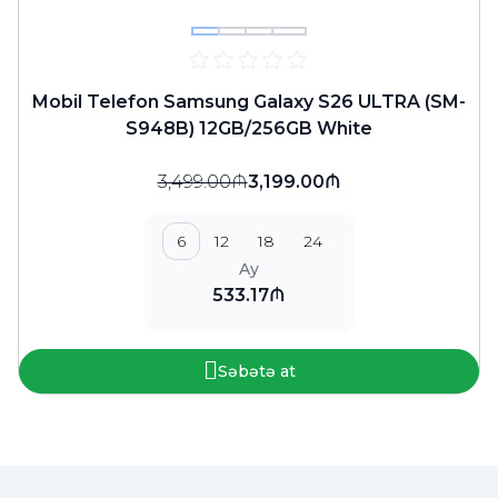
Mobil Telefon Samsung Galaxy S26 ULTRA (SM-
S948B) 12GB/256GB White
3,499.00₼
3,199.00₼
6
12
18
24
Ay
533.17₼
Səbətə at