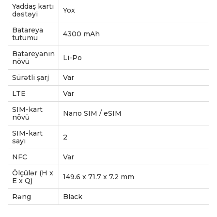
Yaddaş kartı
Yox
dəstəyi
Batareya
4300 mAh
tutumu
Batareyanın
Li-Po
növü
Sürətli şarj
Var
LTE
Var
SIM-kart
Nano SIM / eSIM
növü
SIM-kart
2
sayı
NFC
Var
Ölçülər (H x
149.6 x 71.7 x 7.2 mm
E x Q)
Rəng
Black