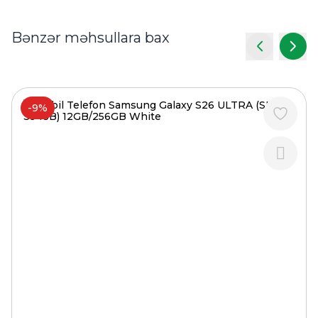
Bənzər məhsullara bax
-9%