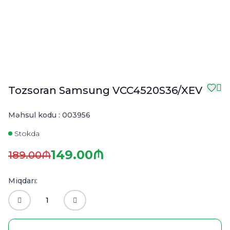
Tozsoran Samsung VCC4520S36/XEV
Məhsul kodu :
003956
Stokda
149.00₼
189.00₼
Miqdarı: