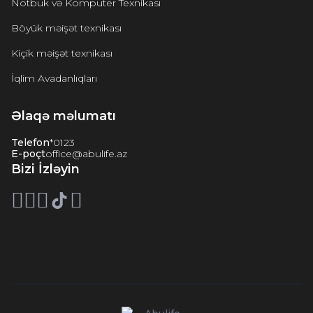
Notbuk və Komputer Texnikası
Böyük məişət texnikası
Kiçik məişət texnikası
İqlim Avadanlıqları
Əlaqə məlumatı
Telefon
*0123
E-poçt
office@abulife.az
Bizi İzləyin