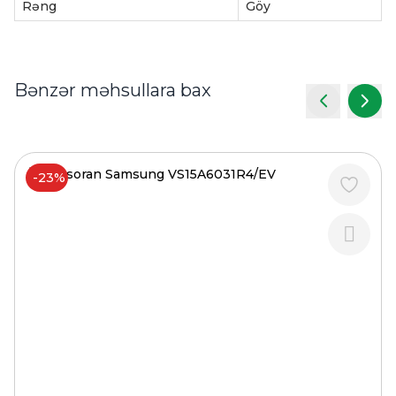
Rəng
Göy
Bənzər məhsullara bax
-23%