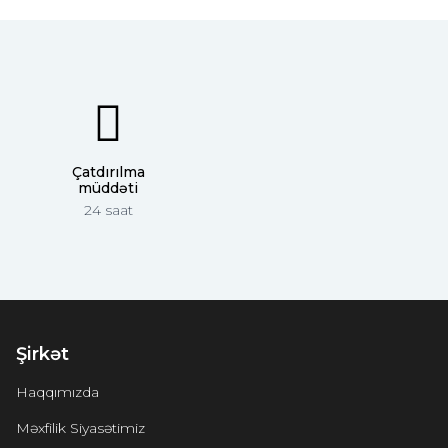
Çatdırılma
müddəti
24 saat
Şirkət
Haqqımızda
Məxfilik Siyasətimiz