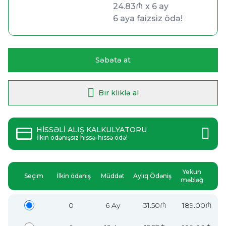
24.83₼ x 6 ay
24.83₼ x 6 ay
6 aya faizsiz ödə!
6 aya faizsiz ödə!
Səbətə at
Bir kliklə al
HİSSƏLİ ALIŞ KALKULYATORU
İlkin ödənişsiz hissə-hissə ödə!
Yekun
Seçim
İlkin ödəniş
Müddət
Aylıq Ödəniş
məbləğ
0
6 Ay
31.50₼
189.00₼