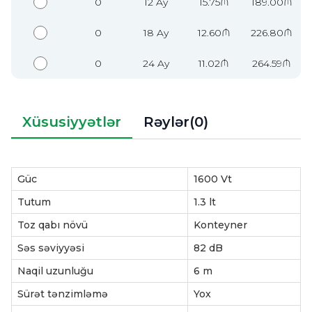
0
12 Ay
15.75₼
189.00₼
0
18 Ay
12.60₼
226.80₼
0
24 Ay
11.02₼
264.59₼
Xüsusiyyətlər
Rəylər(0)
Güc
1600 Vt
Tutum
1.3 lt
Toz qabı növü
Konteyner
Səs səviyyəsi
82 dB
Naqil uzunluğu
6 m
Sürət tənzimləmə
Yox