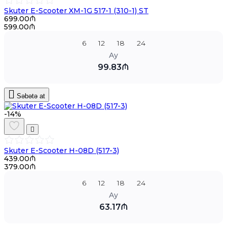
Skuter E-Scooter XM-1G 517-1 (310-1) ST
699.00₼
599.00₼
6
12
18
24
Ay
99.83₼
Səbətə at
-14%
Skuter E-Scooter H-08D (517-3)
439.00₼
379.00₼
6
12
18
24
Ay
63.17₼