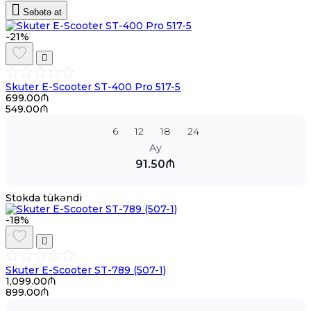
Səbətə at
-21%
Skuter E-Scooter ST-400 Pro 517-5
699.00₼
549.00₼
6
12
18
24
Ay
91.50₼
Stokda tükəndi
-18%
Skuter E-Scooter ST-789 (507-1)
1,099.00₼
899.00₼