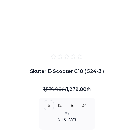
Skuter E-Scooter C10 ( 524-3 )
1,539.00₼
1,279.00₼
6
12
18
24
Ay
213.17₼