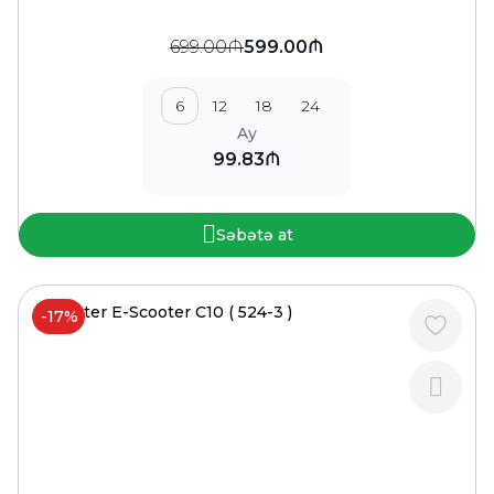
699.00₼
599.00₼
6
12
18
24
Ay
99.83₼
Səbətə at
-17%