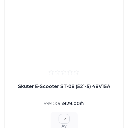
Skuter E-Scooter ST-08 (521-5) 48V15A
999.00₼
829.00₼
12
Ay