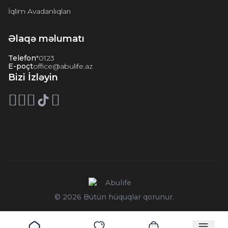
İqlim Avadanlıqları
Əlaqə məlumatı
Telefon
*0123
E-poçt
office@abulife.az
Bizi İzləyin
© 2026 Bütün hüquqlar qorunur.