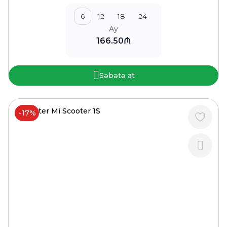
6
12
18
24
Ay
166.50₼
Səbətə at
-17%