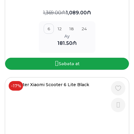
1,369.00₼
1,089.00₼
6
12
18
24
Ay
181.50₼
Səbətə at
-17%