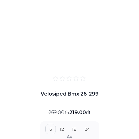
Velosiped Bmx 26-299
269.00₼
219.00₼
6
12
18
24
Ay