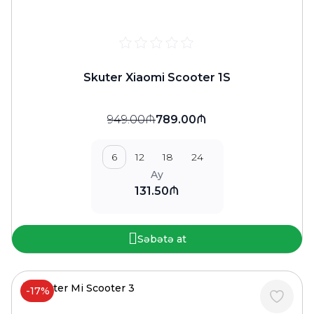
Skuter Xiaomi Scooter 1S
949.00₼
789.00₼
6
12
18
24
Ay
131.50₼
Səbətə at
-17%