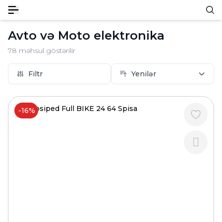
Avto və Moto elektronika
78
məhsul göstərilir
Filtr
Yenilər
-16%