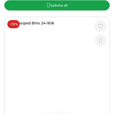
Səbətə at
-19%