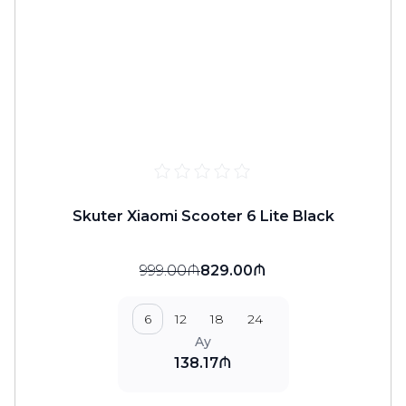
Skuter Xiaomi Scooter 6 Lite Black
999.00₼
829.00₼
6
12
18
24
Ay
138.17₼