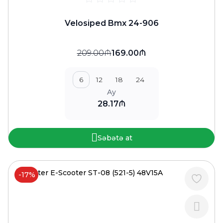
Velosiped Bmx 24-906
209.00₼
169.00₼
6
12
18
24
Ay
28.17₼
Səbətə at
-17%