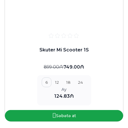
Skuter Mi Scooter 1S
899.00₼
749.00₼
6
12
18
24
Ay
124.83₼
Səbətə at