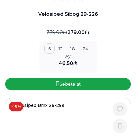
Velosiped Sibog 29-226
339.00₼
279.00₼
6
12
18
24
Ay
46.50₼
Səbətə at
-19%