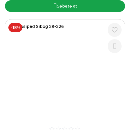
Səbətə at
-18%