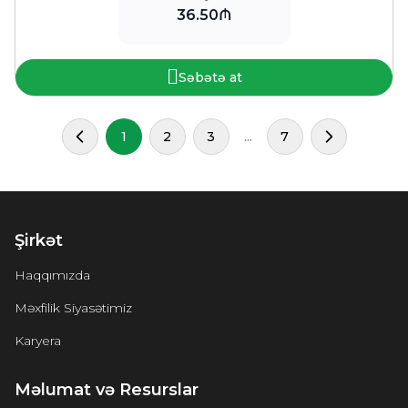
36.50₼
Səbətə at
1
2
3
...
7
Şirkət
Haqqımızda
Məxfilik Siyasətimiz
Karyera
Məlumat və Resurslar