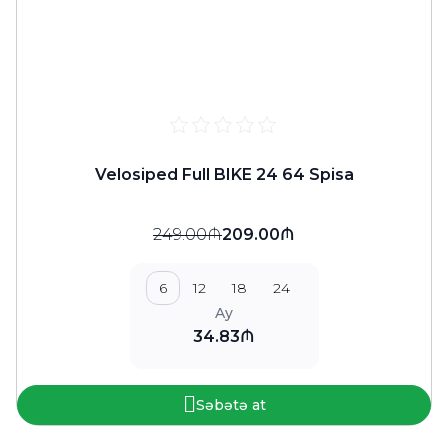
Velosiped Full BIKE 24 64 Spisa
249.00₼
209.00₼
6
12
18
24
Ay
34.83₼
Səbətə at